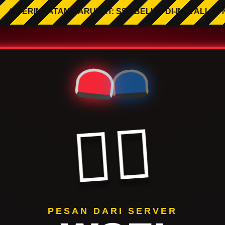
INGATAN DARURAT: SSL BELUM DI-INSTALL — NANTI W
🤦‍♂️
PESAN DARI SERVER