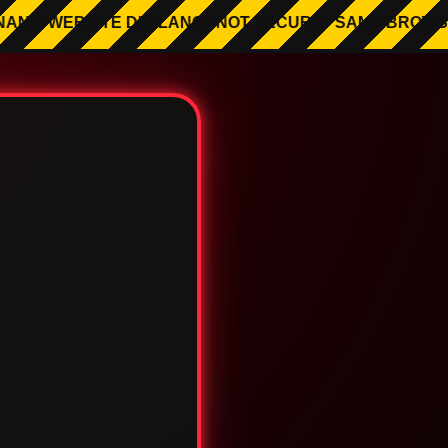
EBSITE DIBILANG “NOT SECURE” SAMA BROWSER — WOE