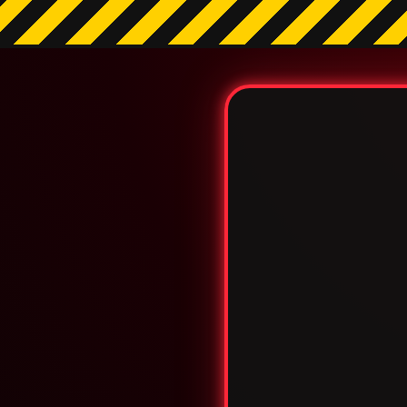
⚠️ PER