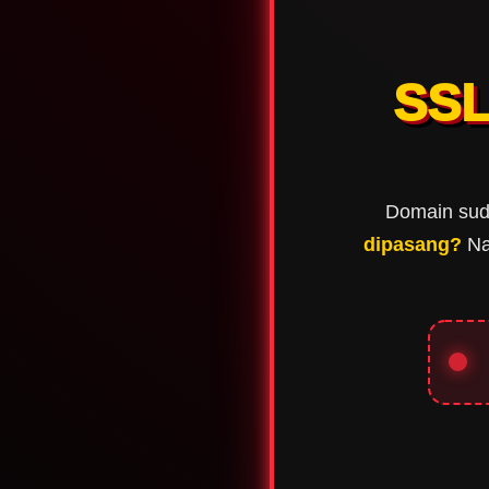
SSL
Domain suda
dipasang?
Nan