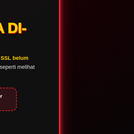
 DI-
i
SSL belum
seperti melihat
r